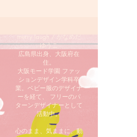
merry laugh / かなめだ
ゆうこ
広島県出身、大阪府在
住。
大阪モード学園 ファッ
ションデザイン学科卒
業。ベビー服のデザイナ
ーを経て、 フリーのパ
ターンデザイナーとして
活動中。
心のまま、気ままに、動