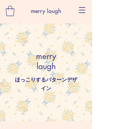
merry laugh
merry
laugh
ほっこりするパターンデザ
イン