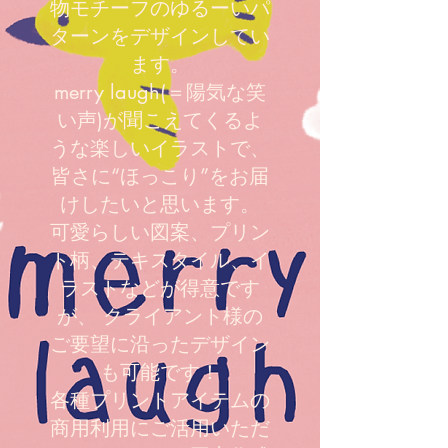
物モチーフのゆるーいパ
ターンをデザインしてい
ます。
merry laugh(＝陽気な笑
い声)が聞こえてくるよ
うな楽しいイラストで、
皆さに“ほっこり”をお届
けしたいと思います。
可愛らしい図案、プリン
ト柄、テキスタイル、イ
ラストなどが得意です
が、 クライアント様の
ご要望に沿ったデザイン
も可能です！
各種プリントアイテムの
商用利用にご活用いただ