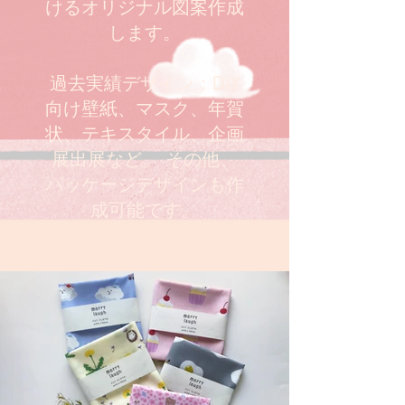
けるオリジナル図案作成
します。
過去実績デザイン：DIY
向け壁紙、マスク、年賀
状、テキスタイル、企画
展出展など。 その他、
パッケージデザインも作
成可能です。