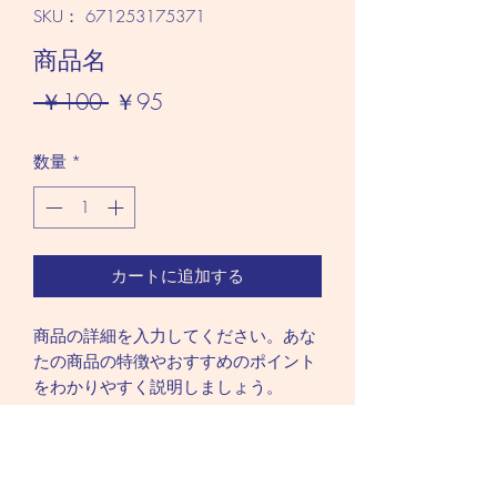
SKU： 671253175371
商品名
通
セ
 ￥100 
￥95
常
ー
数量
*
価
ル
格
価
格
カートに追加する
商品の詳細を入力してください。あな
たの商品の特徴やおすすめのポイント
をわかりやすく説明しましょう。
商品情報